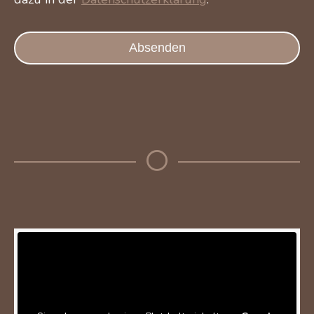
Absenden
Your
Website
*